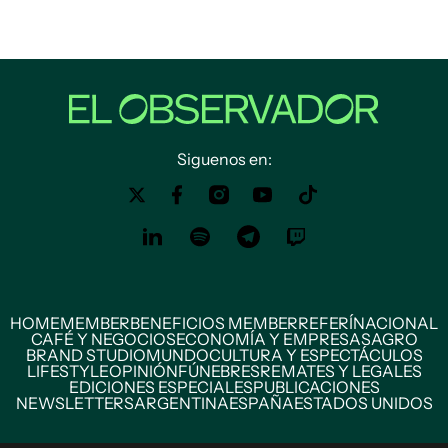
Siguenos en:
HOME
MEMBER
BENEFICIOS MEMBER
REFERÍ
NACIONAL
CAFÉ Y NEGOCIOS
ECONOMÍA Y EMPRESAS
AGRO
BRAND STUDIO
MUNDO
CULTURA Y ESPECTÁCULOS
LIFESTYLE
OPINIÓN
FÚNEBRES
REMATES Y LEGALES
EDICIONES ESPECIALES
PUBLICACIONES
NEWSLETTERS
ARGENTINA
ESPAÑA
ESTADOS UNIDOS