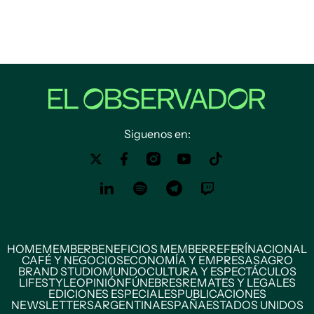
Siguenos en:
HOME
MEMBER
BENEFICIOS MEMBER
REFERÍ
NACIONAL
CAFÉ Y NEGOCIOS
ECONOMÍA Y EMPRESAS
AGRO
BRAND STUDIO
MUNDO
CULTURA Y ESPECTÁCULOS
LIFESTYLE
OPINIÓN
FÚNEBRES
REMATES Y LEGALES
EDICIONES ESPECIALES
PUBLICACIONES
NEWSLETTERS
ARGENTINA
ESPAÑA
ESTADOS UNIDOS