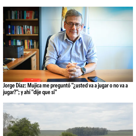
Jorge Díaz: Mujica me preguntó "¿usted va a jugar o no va a
jugar?"; y ahí "dije que sí"