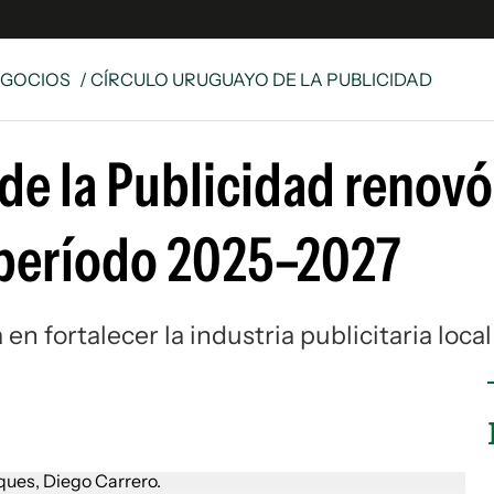
EGOCIOS
/ CÍRCULO URUGUAYO DE LA PUBLICIDAD
e
S
de la Publicidad renovó
n
es
Siguenos en:
 período 2025–2027
 y Legales
es especiales
ciones
 fortalecer la industria publicitaria local
ters
ina
 Unidos