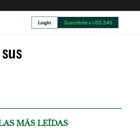
Login
Suscribite x US$ 3,45
uscríbete ahora a El Observador y elegí hasta
donde llegar.
 sus
LAS MÁS LEÍDAS
Suscribite x US$ 3,45