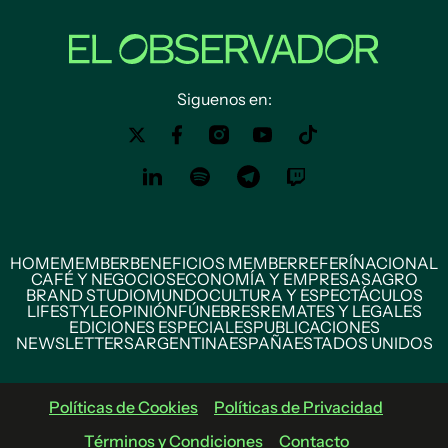
Siguenos en:
HOME
MEMBER
BENEFICIOS MEMBER
REFERÍ
NACIONAL
CAFÉ Y NEGOCIOS
ECONOMÍA Y EMPRESAS
AGRO
BRAND STUDIO
MUNDO
CULTURA Y ESPECTÁCULOS
LIFESTYLE
OPINIÓN
FÚNEBRES
REMATES Y LEGALES
EDICIONES ESPECIALES
PUBLICACIONES
NEWSLETTERS
ARGENTINA
ESPAÑA
ESTADOS UNIDOS
Políticas de Cookies
Políticas de Privacidad
Términos y Condiciones
Contacto