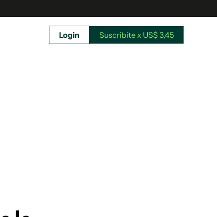
Login
Suscribite x US$ 3,45
uscríbete ahora a El Observador y elegí hasta
donde llegar.
Suscribite x US$ 3,45