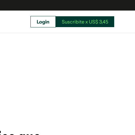
Login
Suscribite x US$ 3,45
uscríbete ahora a El Observador y elegí hasta
donde llegar.
Suscribite x US$ 3,45