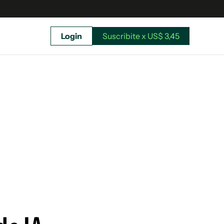
Login
Suscribite x US$ 3,45
uscríbete ahora a El Observador y elegí hasta
donde llegar.
Suscribite x US$ 3,45