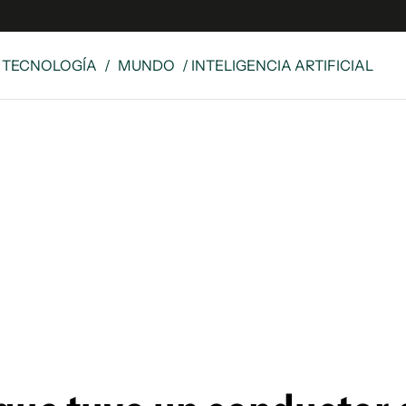
Y TECNOLOGÍA
/
MUNDO
/ INTELIGENCIA ARTIFICIAL
e
S
n
es
Siguenos en:
 y Legales
es especiales
ciones
ters
ina
 Unidos