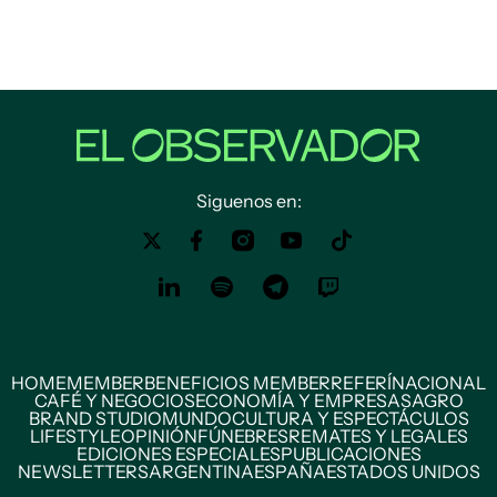
Siguenos en:
HOME
MEMBER
BENEFICIOS MEMBER
REFERÍ
NACIONAL
CAFÉ Y NEGOCIOS
ECONOMÍA Y EMPRESAS
AGRO
BRAND STUDIO
MUNDO
CULTURA Y ESPECTÁCULOS
LIFESTYLE
OPINIÓN
FÚNEBRES
REMATES Y LEGALES
EDICIONES ESPECIALES
PUBLICACIONES
NEWSLETTERS
ARGENTINA
ESPAÑA
ESTADOS UNIDOS