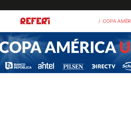
/
COPA AMÉR
Olímpicos
S
tbol
g
ortivo