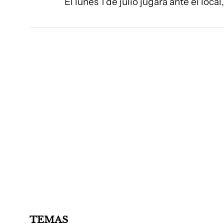
El lunes 1 de julio jugará ante el loc
TEMAS