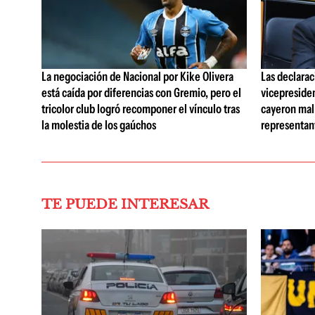
La negociación de Nacional por Kike Olivera
Las declarac
está caída por diferencias con Gremio, pero el
vicepreside
tricolor club logró recomponer el vínculo tras
cayeron mal 
la molestia de los gaúchos
representan
TE PUEDE INTERESAR