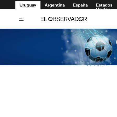
Uruguay
Argentina
España
Estados
Unidos
Home
Juegos 
Referí
Rugby
Fútbol
Básque
Mundial 2026
Tenis
Resultados Deportivos
Runnin
Fútbol internacional
Polidep
Copa Libertadores
Motor