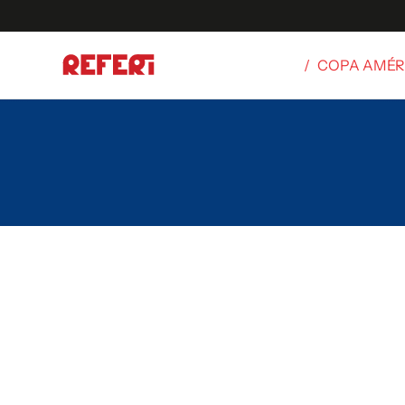
/
COPA AMÉR
Olímpicos
S
tbol
g
ortivo