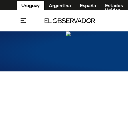
Uruguay
Argentina
España
Estados
Unidos
Home
Juegos 
Referí
Rugby
Fútbol
Básque
Mundial 2026
Tenis
Resultados Deportivos
Runnin
Fútbol internacional
Polidep
Copa Libertadores
Motor