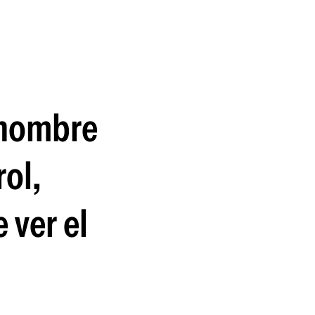
guenos en:
o hombre
rol,
e ver el