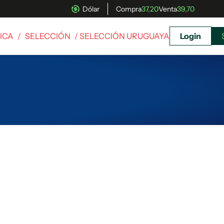
Dólar
Compra
37,20
Venta
39,70
ICA
/
SELECCIÓN
/ SELECCIÓN URUGUAYA
Login
uscríbete ahora a El Observador y elegí hasta
donde llegar.
Suscribite x US$ 3,45