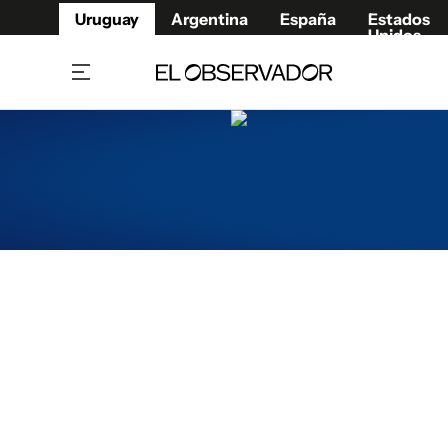
Uruguay
Argentina
España
Estados
Unidos
Home
Juegos 
Referí
Rugby
Fútbol
Básque
Mundial 2026
Tenis
Resultados Deportivos
Runnin
Fútbol internacional
Polidep
Copa Libertadores
Motor