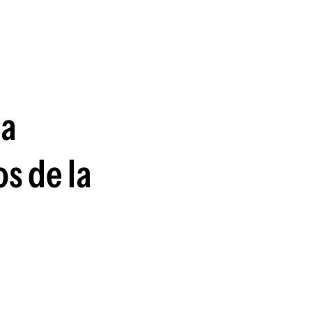
guenos en:
la
s de la