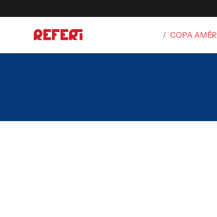
/
COPA AMÉR
Olímpicos
S
tbol
g
ortivo