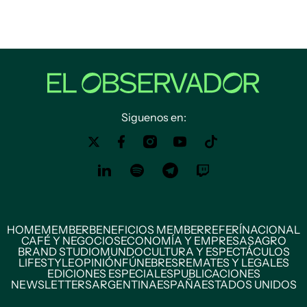
Siguenos en:
HOME
MEMBER
BENEFICIOS MEMBER
REFERÍ
NACIONAL
CAFÉ Y NEGOCIOS
ECONOMÍA Y EMPRESAS
AGRO
BRAND STUDIO
MUNDO
CULTURA Y ESPECTÁCULOS
LIFESTYLE
OPINIÓN
FÚNEBRES
REMATES Y LEGALES
EDICIONES ESPECIALES
PUBLICACIONES
NEWSLETTERS
ARGENTINA
ESPAÑA
ESTADOS UNIDOS