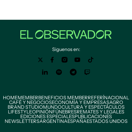
Siguenos en:
HOME
MEMBER
BENEFICIOS MEMBER
REFERÍ
NACIONAL
CAFÉ Y NEGOCIOS
ECONOMÍA Y EMPRESAS
AGRO
BRAND STUDIO
MUNDO
CULTURA Y ESPECTÁCULOS
LIFESTYLE
OPINIÓN
FÚNEBRES
REMATES Y LEGALES
EDICIONES ESPECIALES
PUBLICACIONES
NEWSLETTERS
ARGENTINA
ESPAÑA
ESTADOS UNIDOS