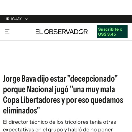
URUGUAY
Suscribite x
URUGUAY
US$ 3,45
ARGENTINA
ESPAÑA
ESTADOS UNIDOS
Jorge Bava dijo estar "decepcionado"
porque Nacional jugó "una muy mala
Copa Libertadores y por eso quedamos
eliminados"
El director técnico de los tricolores tenía otras
expectativas en el grupo y habló de no poner