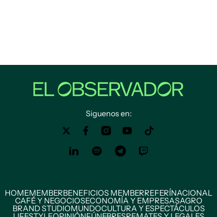
Siguenos en:
HOME
MEMBER
BENEFICIOS MEMBER
REFERÍ
NACIONAL
CAFÉ Y NEGOCIOS
ECONOMÍA Y EMPRESAS
AGRO
BRAND STUDIO
MUNDO
CULTURA Y ESPECTÁCULOS
LIFESTYLE
OPINIÓN
FÚNEBRES
REMATES Y LEGALES