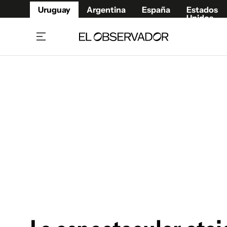
Uruguay
Argentina
España
Estados
Unidos
Home
Juegos 
Referí
Rugby
Fútbol
Básque
Mundial 2026
Tenis
Resultados Deportivos
Runnin
Fútbol internacional
Polidep
Copa Libertadores
Motor