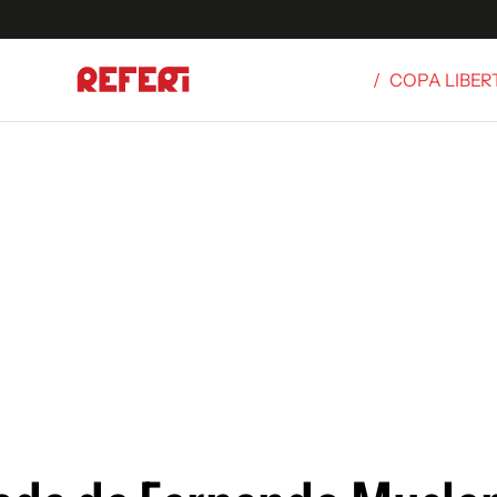
/
COPA LIBE
Olímpicos
S
tbol
g
ortivo