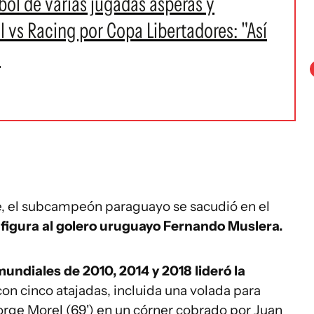
bol de varias jugadas ásperas y
l vs Racing por Copa Libertadores: "Así
"
te, el subcampeón paraguayo se sacudió en el
 figura al golero uruguayo Fernando Muslera.
mundiales de 2010, 2014 y 2018 lideró la
on cinco atajadas, incluida una volada para
orge Morel (69') en un córner cobrado por Juan