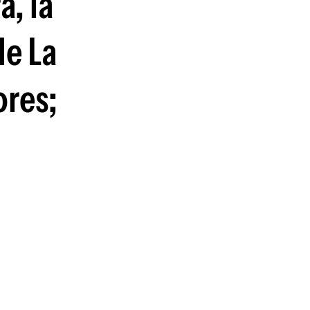
, la
guenos en:
de La
ores;