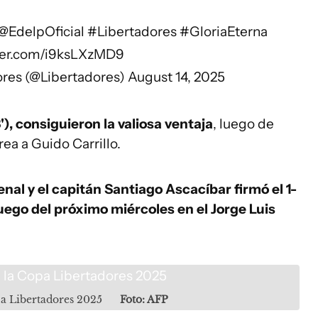
@EdelpOficial
#Libertadores
#GloriaEterna
tter.com/i9ksLXzMD9
es (@Libertadores)
August 14, 2025
), consiguieron la valiosa ventaja
, luego de
ea a Guido Carrillo.
enal y el capitán Santiago Ascacíbar firmó el 1-
juego del próximo miércoles en el Jorge Luis
pa Libertadores 2025
Foto: AFP