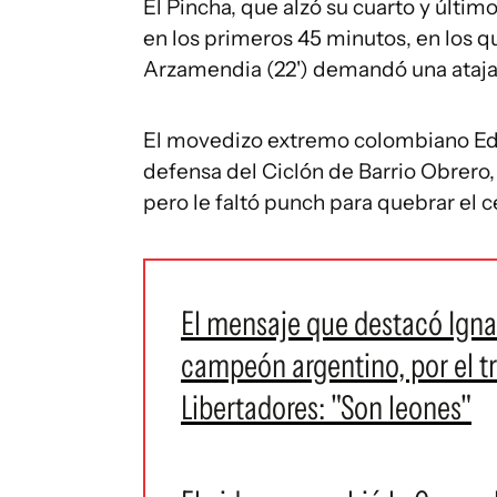
El Pincha, que alzó su cuarto y último
en los primeros 45 minutos, en los qu
Arzamendia (22') demandó una atajada
El movedizo extremo colombiano Edw
defensa del Ciclón de Barrio Obrero,
pero le faltó punch para quebrar el c
El mensaje que destacó Igna
campeón argentino, por el t
Libertadores: "Son leones"