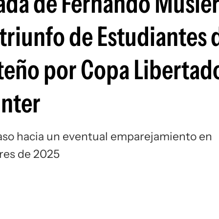
ada de Fernando Muslera
Si
 triunfo de Estudiantes 
rteño por Copa Libertad
Inter
aso hacia un eventual emparejamiento en
ores de 2025