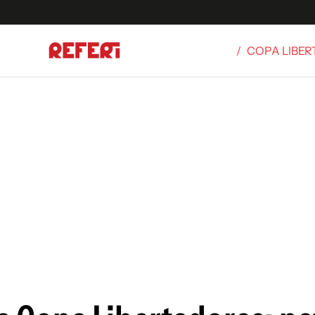
/
COPA LIBE
Olímpicos
S
tbol
g
ortivo