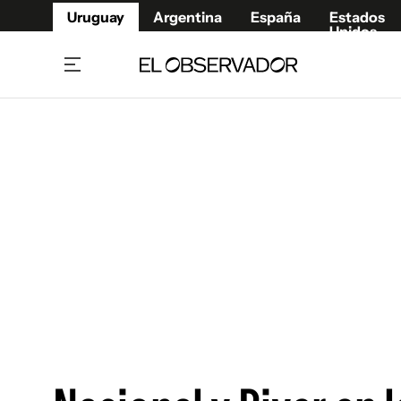
Uruguay
Argentina
España
Estados
Unidos
Home
Juegos 
Referí
Rugby
Fútbol
Básque
Mundial 2026
Tenis
Resultados Deportivos
Runnin
Fútbol internacional
Polidep
Copa Libertadores
Motor