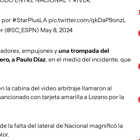
TODO ENTRE NACIONAL Y RIVER.
s
por
#StarPlusLA
pic.twitter.com/qkDaP9onzL
er (@SC_ESPN)
May 8, 2024
gadores, empujones y
una trompada del
ero, a Paulo Díaz
, en el medio del incidente, que
n la cabina del video arbitraje llamaron al
sancionado con tarjeta amarilla a Lozano por la
de la falta del lateral de Nacional magnificó la
lor.