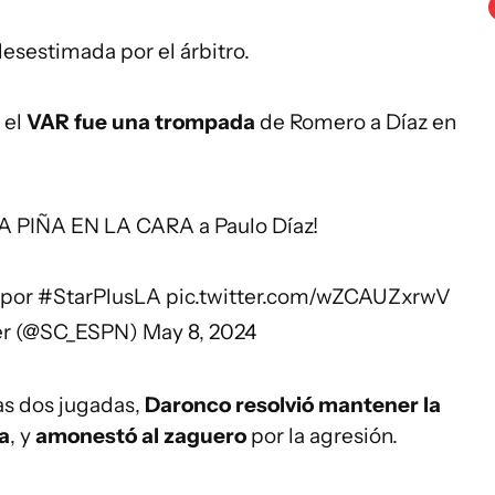
desestimada por el árbitro.
 el
VAR fue una trompada
de Romero a Díaz en
A PIÑA EN LA CARA a Paulo Díaz!
por
#StarPlusLA
pic.twitter.com/wZCAUZxrwV
er (@SC_ESPN)
May 8, 2024
s dos jugadas,
Daronco resolvió mantener la
ja
, y
amonestó al zaguero
por la agresión.