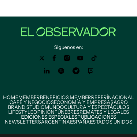
Siguenos en:
HOME
MEMBER
BENEFICIOS MEMBER
REFERÍ
NACIONAL
CAFÉ Y NEGOCIOS
ECONOMÍA Y EMPRESAS
AGRO
BRAND STUDIO
MUNDO
CULTURA Y ESPECTÁCULOS
LIFESTYLE
OPINIÓN
FÚNEBRES
REMATES Y LEGALES
EDICIONES ESPECIALES
PUBLICACIONES
NEWSLETTERS
ARGENTINA
ESPAÑA
ESTADOS UNIDOS