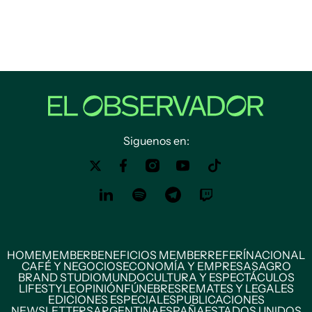
Siguenos en:
HOME
MEMBER
BENEFICIOS MEMBER
REFERÍ
NACIONAL
CAFÉ Y NEGOCIOS
ECONOMÍA Y EMPRESAS
AGRO
BRAND STUDIO
MUNDO
CULTURA Y ESPECTÁCULOS
LIFESTYLE
OPINIÓN
FÚNEBRES
REMATES Y LEGALES
EDICIONES ESPECIALES
PUBLICACIONES
NEWSLETTERS
ARGENTINA
ESPAÑA
ESTADOS UNIDOS