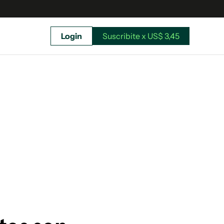
Login
Suscribite x US$ 3,45
uscríbete ahora a El Observador y elegí hasta
donde llegar.
Suscribite x US$ 3,45