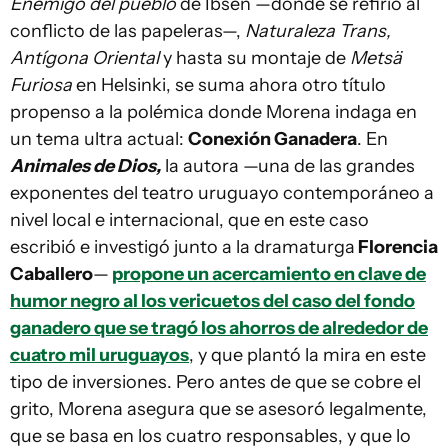
Enemigo del pueblo
de Ibsen —donde se refirió al
conflicto de las papeleras—,
Naturaleza Trans,
Antígona Oriental
y hasta su montaje de
Metsä
Furiosa
en Helsinki, se suma ahora otro título
propenso a la polémica donde Morena indaga en
un tema ultra actual:
Conexión Ganadera
. En
Animales de Dios,
la autora —una de las grandes
exponentes del teatro uruguayo contemporáneo a
nivel local e internacional, que en este caso
escribió e investigó junto a la dramaturga
Florencia
Caballero
—
propone un acercamiento en clave de
humor negro al los vericuetos del caso del fondo
ganadero que se tragó los ahorros de alrededor de
cuatro mil uruguayos
, y que plantó la mira en este
tipo de inversiones. Pero antes de que se cobre el
grito, Morena asegura que se asesoró legalmente,
que se basa en los cuatro responsables, y que lo