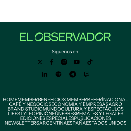
Siguenos en:
HOME
MEMBER
BENEFICIOS MEMBER
REFERÍ
NACIONAL
CAFÉ Y NEGOCIOS
ECONOMÍA Y EMPRESAS
AGRO
BRAND STUDIO
MUNDO
CULTURA Y ESPECTÁCULOS
LIFESTYLE
OPINIÓN
FÚNEBRES
REMATES Y LEGALES
EDICIONES ESPECIALES
PUBLICACIONES
NEWSLETTERS
ARGENTINA
ESPAÑA
ESTADOS UNIDOS