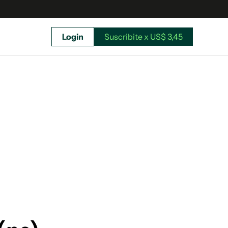
Login
Suscribite x US$ 3,45
uscríbete ahora a El Observador y elegí hasta
donde llegar.
Suscribite x US$ 3,45