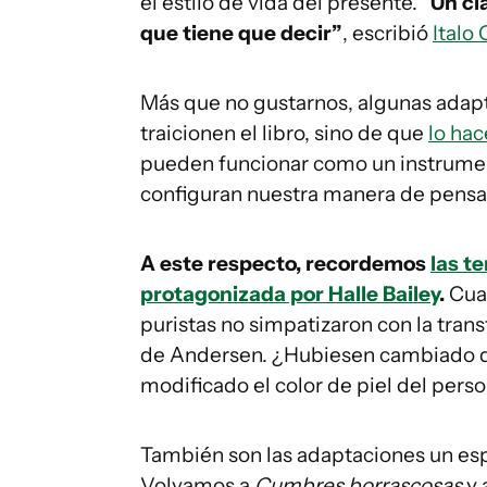
el estilo de vida del presente. “
Un cl
que tiene que decir”
, escribió
Italo 
Más que no gustarnos, algunas adap
traicionen el libro, sino de que
lo hac
pueden funcionar como un instrumen
configuran nuestra manera de pensa
A este respecto, recordemos
las t
protagonizada por Halle Bailey
.
Cuan
puristas no simpatizaron con la trans
de Andersen. ¿Hubiesen cambiado de 
modificado el color de piel del pers
También son las adaptaciones un espe
Volvamos a
Cumbres borrascosas
y 