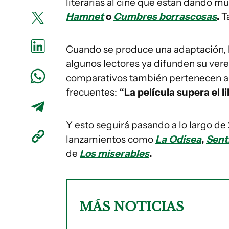
literarias al cine que están dando m
Hamnet
o
Cumbres borrascosas
.
T
Cuando se produce una adaptación, l
algunos lectores ya difunden su vere
comparativos también pertenecen a
frecuentes:
“La película supera el li
Y esto seguirá pasando a lo largo d
lanzamientos como
La Odisea
,
Sent
de
Los miserables
.
MÁS NOTICIAS