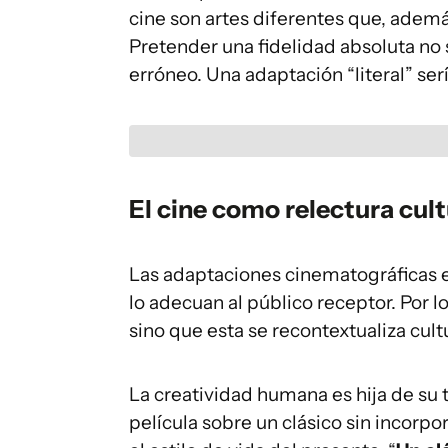
cine son artes diferentes que, ademá
Pretender una fidelidad absoluta no
erróneo. Una adaptación “literal” ser
El cine como relectura cult
Las adaptaciones cinematográficas e
lo adecuan al público receptor. Por lo 
sino que esta se recontextualiza cul
La creatividad humana es hija de su 
película sobre un clásico sin incorp