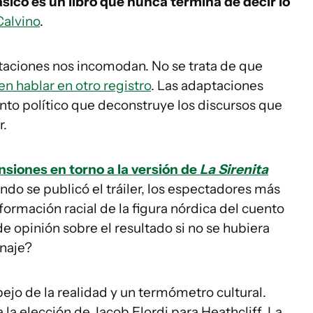
ásico es un libro que nunca termina de decir lo
Calvino
.
taciones nos incomodan. No se trata de que
en hablar en otro registro
. Las adaptaciones
to político que deconstruye los discursos que
r.
ensiones en torno a la versión de
La Sirenita
do se publicó el tráiler, los espectadores más
formación racial de la figura nórdica del cuento
opinión sobre el resultado si no se hubiera
onaje?
jo de la realidad y un termómetro cultural.
a la elección de Jacob Elordi para Heathcliff. La