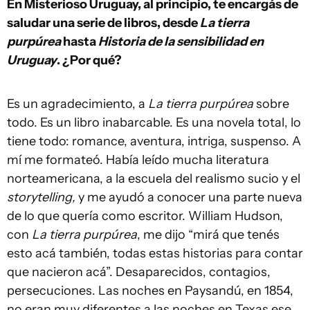
En Misterioso Uruguay, al principio, te encargás de
saludar una serie de libros, desde
La tierra
purpúrea
hasta
Historia de la sensibilidad en
Uruguay
. ¿Por qué?
Es un agradecimiento, a
La tierra purpúrea
sobre
todo. Es un libro inabarcable. Es una novela total, lo
tiene todo: romance, aventura, intriga, suspenso. A
mí me formateó. Había leído mucha literatura
norteamericana, a la escuela del realismo sucio y el
storytelling,
y me ayudó a conocer una parte nueva
de lo que quería como escritor. William Hudson,
con
La tierra purpúrea
, me dijo “mirá que tenés
esto acá también, todas estas historias para contar
que nacieron acá”. Desaparecidos, contagios,
persecuciones. Las noches en Paysandú, en 1854,
no eran muy diferentes a las noches en Texas ese