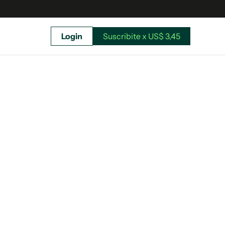
Login
Suscribite x US$ 3,45
uscríbete ahora a El Observador y elegí hasta
donde llegar.
Suscribite x US$ 3,45