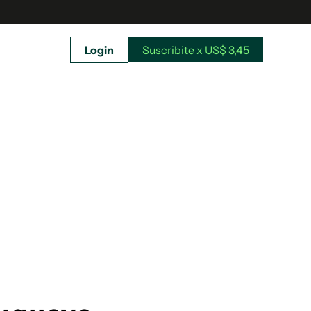
Login
Suscribite x US$ 3,45
uscríbete ahora a El Observador y elegí hasta
donde llegar.
Suscribite x US$ 3,45