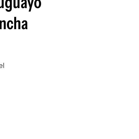
ruguayo
oncha
el