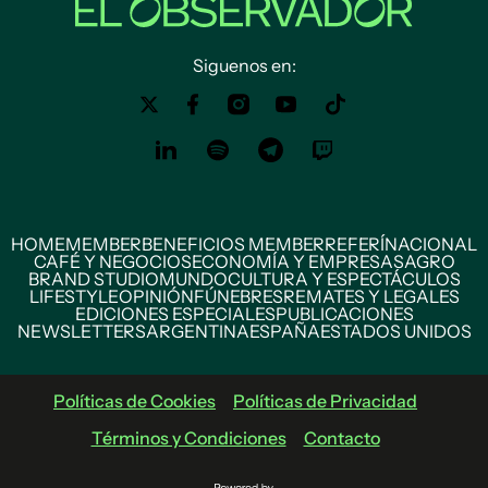
Siguenos en:
HOME
MEMBER
BENEFICIOS MEMBER
REFERÍ
NACIONAL
CAFÉ Y NEGOCIOS
ECONOMÍA Y EMPRESAS
AGRO
BRAND STUDIO
MUNDO
CULTURA Y ESPECTÁCULOS
LIFESTYLE
OPINIÓN
FÚNEBRES
REMATES Y LEGALES
EDICIONES ESPECIALES
PUBLICACIONES
NEWSLETTERS
ARGENTINA
ESPAÑA
ESTADOS UNIDOS
Políticas de Cookies
Políticas de Privacidad
Términos y Condiciones
Contacto