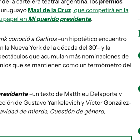
e la cartelera teatral argentina: los
premios
or uruguayo
Maxi de la Cruz
, que competirá en la
u papel en
Mi querido presidente
.
k conoció a Carlitos
–un hipotético encuentro
n la Nueva York de la década del 30'– y la
espectáculos que acumulan más nominaciones de
premios que se mantienen como un termómetro del
presidente
–un texto de Matthieu Delaporte y
ucción de Gustavo Yankelevich y Víctor González–
avidad de mierda, Cuestión de género
,