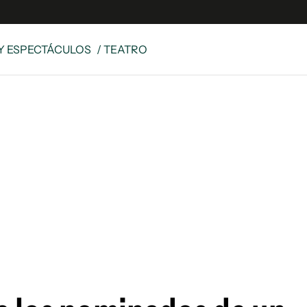
Y ESPECTÁCULOS
/ TEATRO
e
S
n
es
Siguenos en:
 y Legales
es especiales
ciones
ters
ina
 Unidos