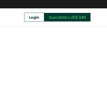
Login
Suscribite x US$ 3,45
uscríbete ahora a El Observador y elegí hasta
donde llegar.
Suscribite x US$ 3,45