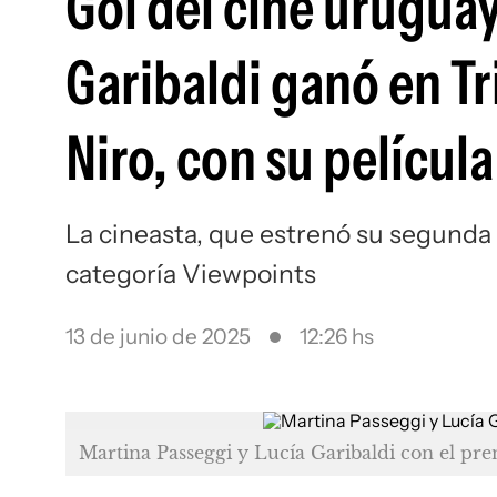
Gol del cine uruguay
Garibaldi ganó en Tr
Niro, con su película
La cineasta, que estrenó su segunda 
categoría Viewpoints
13 de junio de 2025
12:26 hs
Martina Passeggi y Lucía Garibaldi con el pr