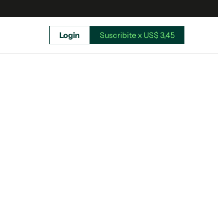
Login
Suscribite x US$ 3,45
uscríbete ahora a El Observador y elegí hasta
donde llegar.
Suscribite x US$ 3,45