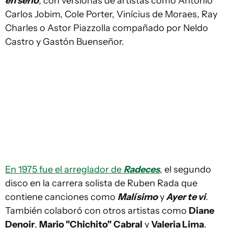
en serio
,
con versionas de artistas como Antônio
Carlos Jobim, Cole Porter, Vinícius de Moraes, Ray
Charles o Astor Piazzolla compañado por Neldo
Castro y Gastón Buenseñor.
En 1975 fue el arreglador de
Radeces
, el segundo
disco en la carrera solista de Ruben Rada que
contiene canciones como
Malísimo
y
Ayer te vi
.
También colaboró con otros artistas como
Diane
Denoir
,
Mario "Chichito" Cabral
y
Valeria Lima
.