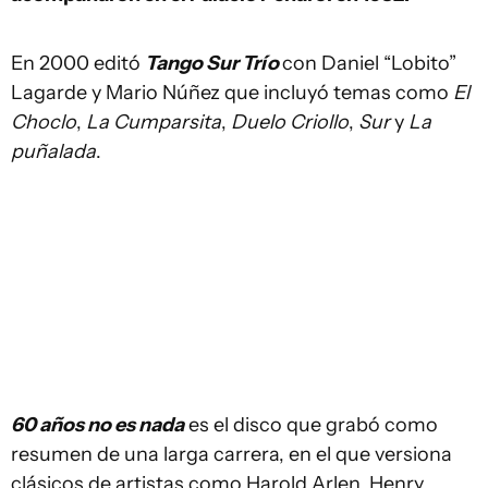
En 2000 editó
Tango Sur Trío
con Daniel “Lobito”
Lagarde y Mario Núñez que incluyó temas como
El
Choclo
,
La Cumparsita
,
Duelo Criollo
,
Sur
y
La
puñalada
.
60 años no es nada
es el disco que grabó como
resumen de una larga carrera, en el que versiona
clásicos de artistas como Harold Arlen, Henry