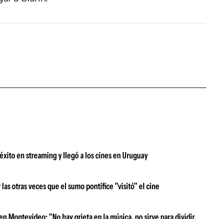
xito en streaming y llegó a los cines en Uruguay
s otras veces que el sumo pontífice "visitó" el cine
n Montevideo: "No hay grieta en la música, no sirve para dividir,