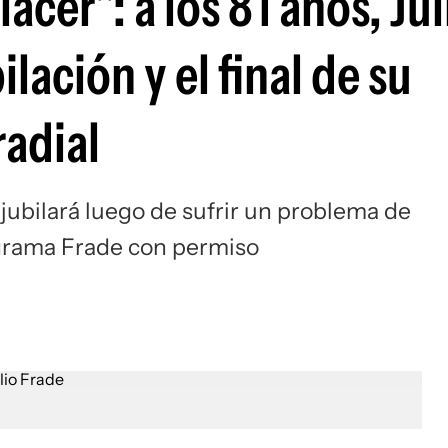
cer": a los 81 años, Jul
lación y el final de su
radial
 jubilará luego de sufrir un problema de
rograma Frade con permiso