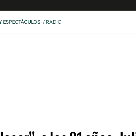
Y ESPECTÁCULOS
/ RADIO
e
S
n
es
Siguenos en:
 y Legales
es especiales
ciones
ters
ina
 Unidos