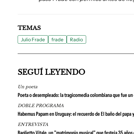
TEMAS
Julio Frade
frade
Radio
SEGUÍ LEYENDO
Un poeta
Poeta o desempleado: la tragicomedia colombiana que fue un é
DOBLE PROGRAMA
Habemus Papam en Uruguay: el recuerdo de El baño del papa y la
ENTREVISTA
Baglietto Vitale, un "matrimonio musical" que festeja 35 años e