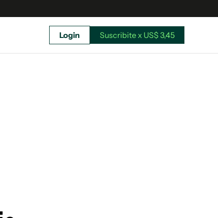
Login
Suscribite x US$ 3,45
uscríbete ahora a El Observador y elegí hasta
donde llegar.
Suscribite x US$ 3,45