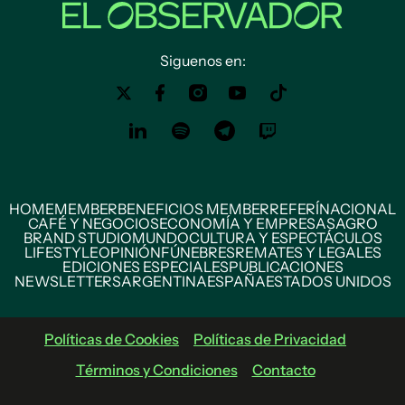
Siguenos en:
HOME
MEMBER
BENEFICIOS MEMBER
REFERÍ
NACIONAL
CAFÉ Y NEGOCIOS
ECONOMÍA Y EMPRESAS
AGRO
BRAND STUDIO
MUNDO
CULTURA Y ESPECTÁCULOS
LIFESTYLE
OPINIÓN
FÚNEBRES
REMATES Y LEGALES
EDICIONES ESPECIALES
PUBLICACIONES
NEWSLETTERS
ARGENTINA
ESPAÑA
ESTADOS UNIDOS
Políticas de Cookies
Políticas de Privacidad
Términos y Condiciones
Contacto