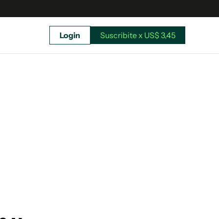
Login
Suscribite x US$ 3,45
uscríbete ahora a El Observador y elegí hasta
donde llegar.
Suscribite x US$ 3,45