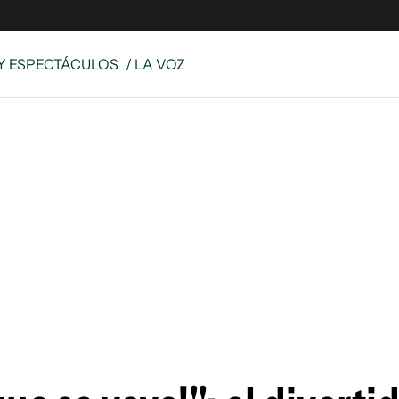
Y ESPECTÁCULOS
/ LA VOZ
e
S
n
es
Siguenos en:
 y Legales
es especiales
ciones
ters
ina
 Unidos