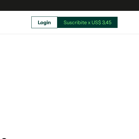
Login
Suscribite x US$ 3,45
uscríbete ahora a El Observador y elegí hasta
donde llegar.
Suscribite x US$ 3,45