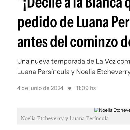
"¡Decile a la Blanca 
pedido de Luana Per
antes del cominzo de
Una nueva temporada de La Voz come
Luana Persíncula y Noelia Etcheverr
4 de junio de 2024
11:09 hs
Noelia Etcheverry y Luana Períncula