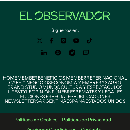
Siguenos en:
HOME
MEMBER
BENEFICIOS MEMBER
REFERÍ
NACIONAL
CAFÉ Y NEGOCIOS
ECONOMÍA Y EMPRESAS
AGRO
BRAND STUDIO
MUNDO
CULTURA Y ESPECTÁCULOS
LIFESTYLE
OPINIÓN
FÚNEBRES
REMATES Y LEGALES
EDICIONES ESPECIALES
PUBLICACIONES
NEWSLETTERS
ARGENTINA
ESPAÑA
ESTADOS UNIDOS
Políticas de Cookies
Políticas de Privacidad
Términos y Condiciones
Contacto