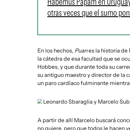
Habemus Papam en Uruguay: e
otras veces que el sumo pontí
En los hechos,
Puan
es la historia d
la cátedra de esa facultad que se o
Hobbes, y que durante toda su carrer
su antiguo maestro y director de la 
un paro cardíaco fulminante mientras
Leonardo Sbaraglia y Marcelo Sub
A partir de allí Marcelo buscará con
no quiere, pero que todos le hacen v