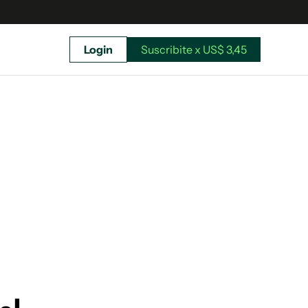
Login
Suscribite x US$ 3,45
uscríbete ahora a El Observador y elegí hasta
donde llegar.
Suscribite x US$ 3,45