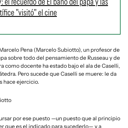
l recuerdo de El baño del papa y las
fice "visitó" el cine
e Marcelo Pena (Marcelo Subiotto), un profesor de
cupa sobre todo del pensamiento de Russeau y de
a como docente ha estado bajo el ala de Caselli,
cátedra. Pero sucede que Caselli se muere: le da
 hace ejercicio.
iotto
cursar por ese puesto —un puesto que al principio
er que es el indicado para sucederlo— y a