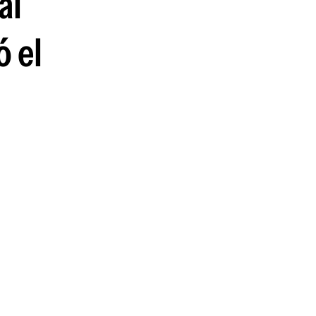
al
ó el