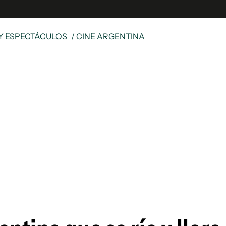
Y ESPECTÁCULOS
/ CINE ARGENTINA
e
S
n
es
Siguenos en:
 y Legales
es especiales
ciones
ters
ina
 Unidos