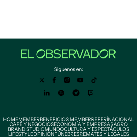
Siguenos en:
HOME
MEMBER
BENEFICIOS MEMBER
REFERÍ
NACIONAL
CAFÉ Y NEGOCIOS
ECONOMÍA Y EMPRESAS
AGRO
BRAND STUDIO
MUNDO
CULTURA Y ESPECTÁCULOS
LIFESTYLE
OPINIÓN
FÚNEBRES
REMATES Y LEGALES