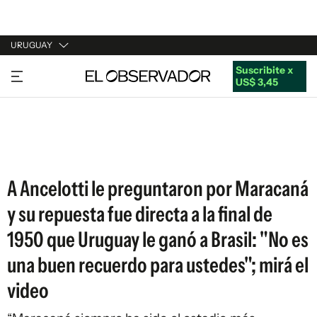
URUGUAY
Suscribite x
URUGUAY
US$ 3,45
ARGENTINA
ESPAÑA
ESTADOS UNIDOS
A Ancelotti le preguntaron por Maracaná
y su repuesta fue directa a la final de
1950 que Uruguay le ganó a Brasil: "No es
una buen recuerdo para ustedes"; mirá el
video