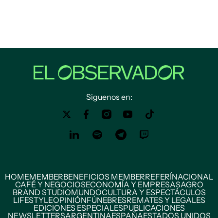
Siguenos en:
HOME
MEMBER
BENEFICIOS MEMBER
REFERÍ
NACIONAL
CAFÉ Y NEGOCIOS
ECONOMÍA Y EMPRESAS
AGRO
BRAND STUDIO
MUNDO
CULTURA Y ESPECTÁCULOS
LIFESTYLE
OPINIÓN
FÚNEBRES
REMATES Y LEGALES
EDICIONES ESPECIALES
PUBLICACIONES
NEWSLETTERS
ARGENTINA
ESPAÑA
ESTADOS UNIDOS