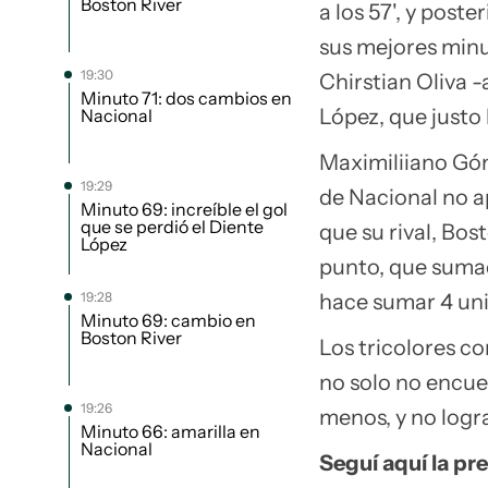
Boston River
a los 57', y post
sus mejores minut
19:30
Chirstian Oliva 
Minuto 71: dos cambios en
López, que justo
Nacional
Maximiliiano Góm
19:29
de Nacional no a
Minuto 69: increíble el gol
que se perdió el Diente
que su rival, Bos
López
punto, que sumad
19:28
hace sumar 4 un
Minuto 69: cambio en
Boston River
Los tricolores c
no solo no encue
19:26
menos, y no logr
Minuto 66: amarilla en
Nacional
Seguí aquí la pre