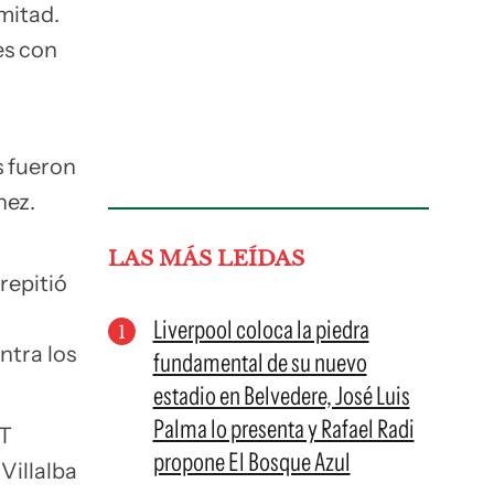
mitad.
es con
s fueron
nez.
LAS MÁS LEÍDAS
repitió
Liverpool coloca la piedra
ntra los
fundamental de su nuevo
estadio en Belvedere, José Luis
Palma lo presenta y Rafael Radi
DT
propone El Bosque Azul
Villalba