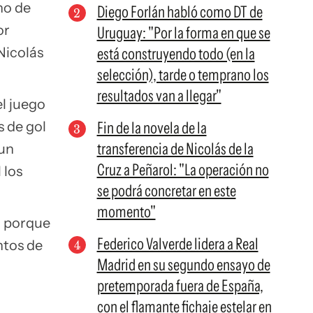
no de
Diego Forlán habló como DT de
or
Uruguay: "Por la forma en que se
Nicolás
está construyendo todo (en la
selección), tarde o temprano los
resultados van a llegar"
l juego
s de gol
Fin de la novela de la
transferencia de Nicolás de la
 un
Cruz a Peñarol: "La operación no
 los
se podrá concretar en este
momento"
a porque
Federico Valverde lidera a Real
ntos de
Madrid en su segundo ensayo de
pretemporada fuera de España,
con el flamante fichaje estelar en