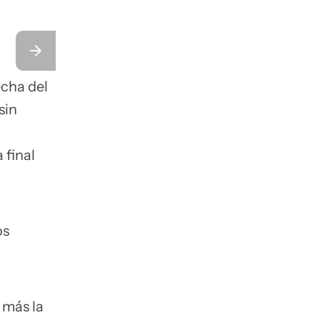
echa del
sin
 final
os
 más la