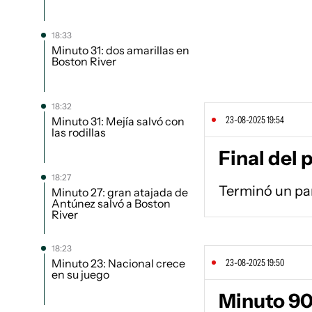
18:33
Minuto 31: dos amarillas en
Boston River
18:32
23-08-2025 19:54
Minuto 31: Mejía salvó con
las rodillas
Final del 
18:27
Terminó un par
Minuto 27: gran atajada de
Antúnez salvó a Boston
River
18:23
Minuto 23: Nacional crece
23-08-2025 19:50
en su juego
Minuto 90+