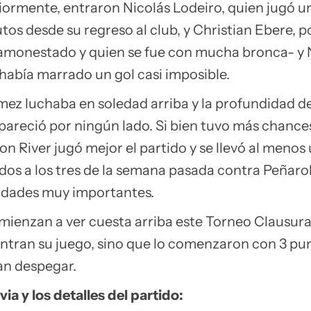
eriormente, entraron Nicolás Lodeiro, quien jugó u
os desde su regreso al club, y Christian Ebere, p
-amonestado y quien se fue con mucha bronca- y 
 había marrado un gol casi imposible.
ez luchaba en soledad arriba y la profundidad de
pareció por ningún lado. Si bien tuvo más chance
ton River jugó mejor el partido y se llevó al menos
os a los tres de la semana pasada contra Peñarol
idades muy importantes.
omienzan a ver cuesta arriba este Torneo Clausur
ntran su juego, sino que lo comenzaron con 3 pu
an despegar.
via y los detalles del partido: