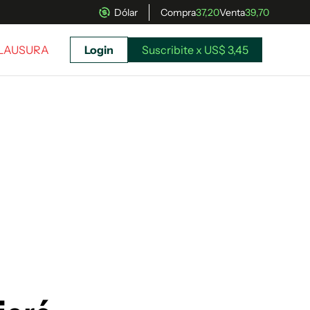
Dólar
Compra
37,20
Venta
39,70
CLAUSURA
Login
Suscribite x US$ 3,45
uscríbete ahora a El Observador y elegí hasta
donde llegar.
Suscribite x US$ 3,45