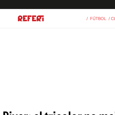
/
FÚTBOL
/ 
Olímpicos
S
tbol
g
ortivo