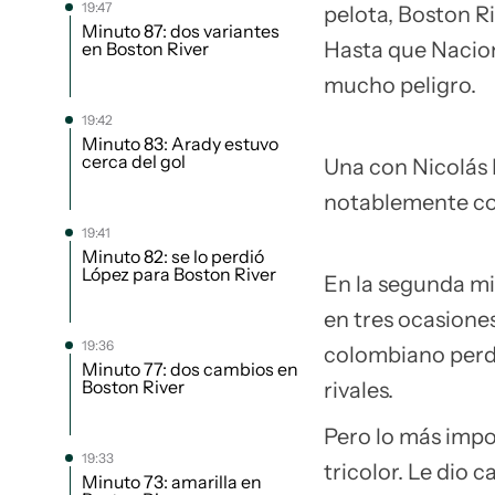
19:47
pelota, Boston R
Minuto 87: dos variantes
Hasta que Nacion
en Boston River
mucho peligro.
19:42
Minuto 83: Arady estuvo
cerca del gol
Una con Nicolás
notablemente co
19:41
Minuto 82: se lo perdió
López para Boston River
En la segunda mi
en tres ocasione
19:36
colombiano perdi
Minuto 77: dos cambios en
Boston River
rivales.
Pero lo más impo
19:33
tricolor. Le dio 
Minuto 73: amarilla en