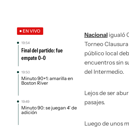
EN VIVO
Nacional
igualó 0
19:54
Torneo Clausura 
Final del partido: fue
público local deb
empate 0-0
encuentros sin su
del Intermedio.
19:50
Minuto 90+1: amarilla en
Boston River
Lejos de ser abur
pasajes.
19:49
Minuto 90: se juegan 4' de
adición
Luego de unos mi