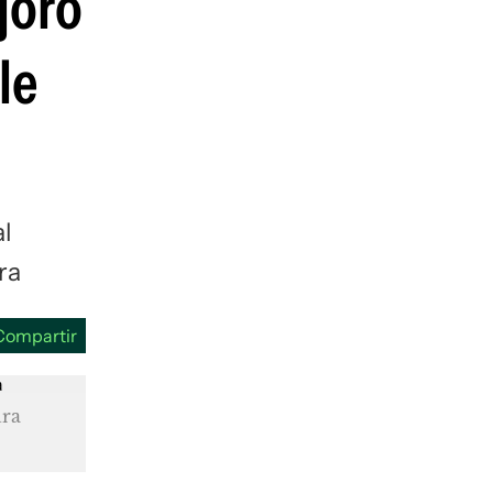
joró
guenos en:
le
al
ra
Compartir
ura