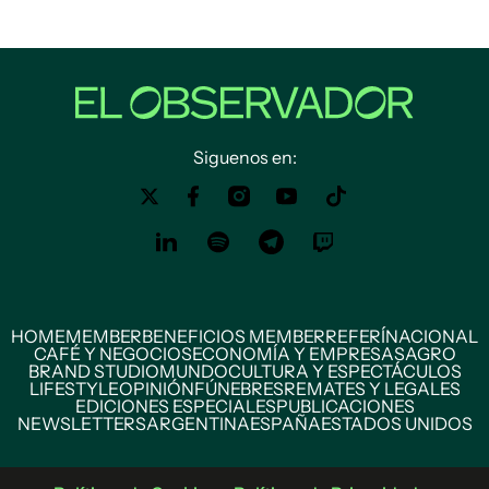
Siguenos en:
HOME
MEMBER
BENEFICIOS MEMBER
REFERÍ
NACIONAL
CAFÉ Y NEGOCIOS
ECONOMÍA Y EMPRESAS
AGRO
BRAND STUDIO
MUNDO
CULTURA Y ESPECTÁCULOS
LIFESTYLE
OPINIÓN
FÚNEBRES
REMATES Y LEGALES
EDICIONES ESPECIALES
PUBLICACIONES
NEWSLETTERS
ARGENTINA
ESPAÑA
ESTADOS UNIDOS