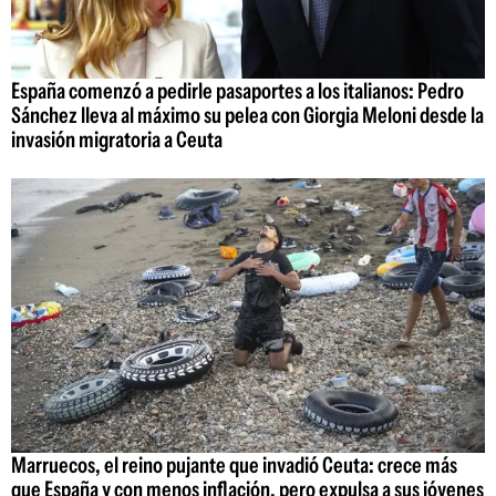
España comenzó a pedirle pasaportes a los italianos: Pedro
Sánchez lleva al máximo su pelea con Giorgia Meloni desde la
invasión migratoria a Ceuta
Marruecos, el reino pujante que invadió Ceuta: crece más
que España y con menos inflación, pero expulsa a sus jóvenes