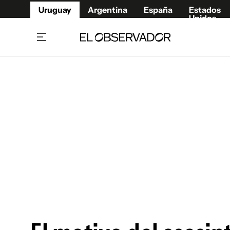
Uruguay
Argentina
España
Estados
Unidos
Home
Juegos 
Referí
Rugby
Fútbol
Básque
Mundial 2026
Tenis
Resultados Deportivos
Runnin
Fútbol internacional
Polidep
Copa Libertadores
Motor