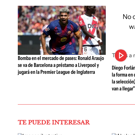
No 
wa
This is a
Bomba en el mercado de pases: Ronald Araujo
se va de Barcelona a préstamo a Liverpool y
Diego Forlá
jugará en la Premier League de Inglaterra
la forma en 
la selección
van a llegar"
TE PUEDE INTERESAR