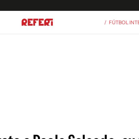
/
FÚTBOL IN
Olímpicos
S
tbol
g
ortivo