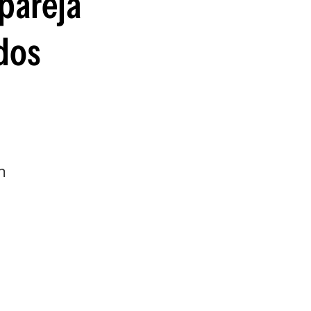
 pareja
guenos en:
dos
n