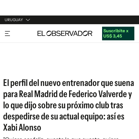
URUGUAY
Suscribite x
URUGUAY
US$ 3,45
ARGENTINA
ESPAÑA
ESTADOS UNIDOS
El perfil del nuevo entrenador que suena
para Real Madrid de Federico Valverde y
lo que dijo sobre su próximo club tras
despedirse de su actual equipo: así es
Xabi Alonso