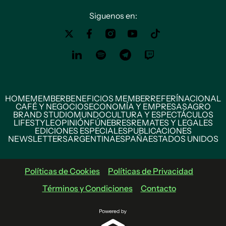
Siguenos en:
HOME
MEMBER
BENEFICIOS MEMBER
REFERÍ
NACIONAL
CAFÉ Y NEGOCIOS
ECONOMÍA Y EMPRESAS
AGRO
BRAND STUDIO
MUNDO
CULTURA Y ESPECTÁCULOS
LIFESTYLE
OPINIÓN
FÚNEBRES
REMATES Y LEGALES
EDICIONES ESPECIALES
PUBLICACIONES
NEWSLETTERS
ARGENTINA
ESPAÑA
ESTADOS UNIDOS
Políticas de Cookies
Políticas de Privacidad
Términos y Condiciones
Contacto