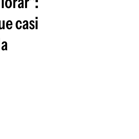
lorar":
guenos en:
ue casi
la