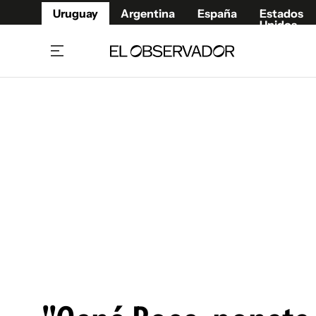
Uruguay
Argentina
España
Estados
Unidos
Home
Juegos 
Referí
Rugby
Fútbol
Básque
Mundial 2026
Tenis
Resultados Deportivos
Runnin
Fútbol internacional
Polidep
Copa Libertadores
Motor