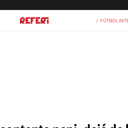
/
FÚTBOL IN
Olímpicos
S
tbol
g
ortivo