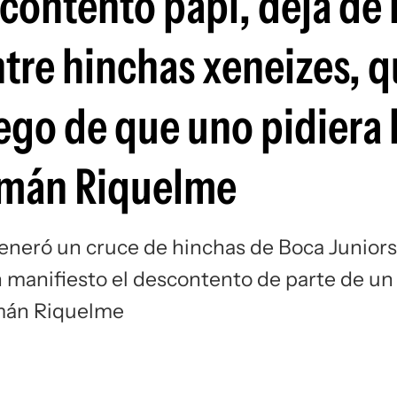
ontento papi, dejá de l
Si
ntre hinchas xeneizes, q
uego de que uno pidiera 
omán Riquelme
eneró un cruce de hinchas de Boca Juniors
en manifiesto el descontento de parte de un
omán Riquelme