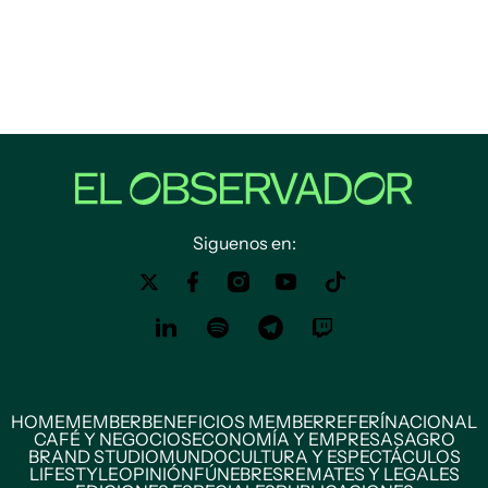
Siguenos en:
HOME
MEMBER
BENEFICIOS MEMBER
REFERÍ
NACIONAL
CAFÉ Y NEGOCIOS
ECONOMÍA Y EMPRESAS
AGRO
BRAND STUDIO
MUNDO
CULTURA Y ESPECTÁCULOS
LIFESTYLE
OPINIÓN
FÚNEBRES
REMATES Y LEGALES