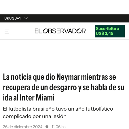
URUGUAY
Suscribite x
URUGUAY
US$ 3,45
ARGENTINA
ESPAÑA
ESTADOS UNIDOS
La noticia que dio Neymar mientras se
recupera de un desgarro y se habla de su
ida al Inter Miami
El futbolista brasileño tuvo un año futbolístico
complicado por una lesión
26 de diciembre 2024
11:06 hs