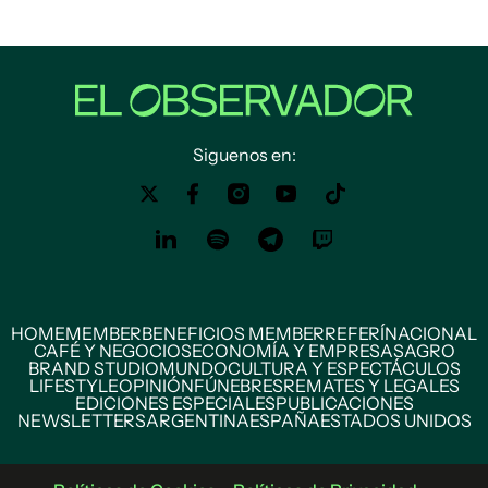
Siguenos en:
HOME
MEMBER
BENEFICIOS MEMBER
REFERÍ
NACIONAL
CAFÉ Y NEGOCIOS
ECONOMÍA Y EMPRESAS
AGRO
BRAND STUDIO
MUNDO
CULTURA Y ESPECTÁCULOS
LIFESTYLE
OPINIÓN
FÚNEBRES
REMATES Y LEGALES
EDICIONES ESPECIALES
PUBLICACIONES
NEWSLETTERS
ARGENTINA
ESPAÑA
ESTADOS UNIDOS