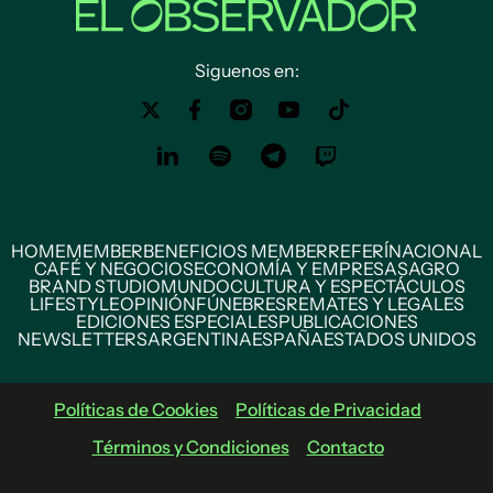
Siguenos en:
HOME
MEMBER
BENEFICIOS MEMBER
REFERÍ
NACIONAL
CAFÉ Y NEGOCIOS
ECONOMÍA Y EMPRESAS
AGRO
BRAND STUDIO
MUNDO
CULTURA Y ESPECTÁCULOS
LIFESTYLE
OPINIÓN
FÚNEBRES
REMATES Y LEGALES
EDICIONES ESPECIALES
PUBLICACIONES
NEWSLETTERS
ARGENTINA
ESPAÑA
ESTADOS UNIDOS
Políticas de Cookies
Políticas de Privacidad
Términos y Condiciones
Contacto