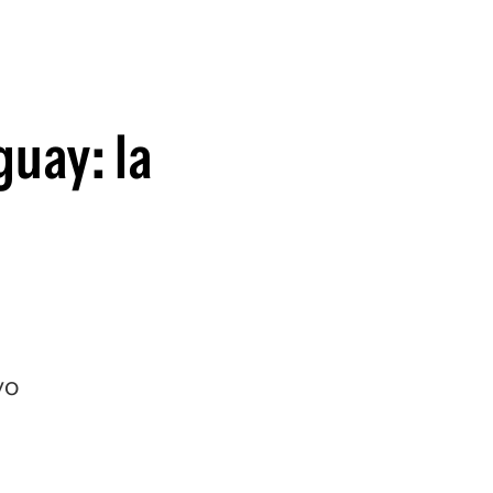
guenos en:
guay: la
vo