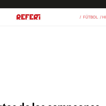
/
FÚTBOL
/ H
Olímpicos
S
tbol
g
ortivo