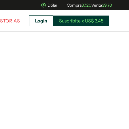
Dólar
Compra
37,20
Venta
39,70
ISTORIAS
Login
Suscribite x US$ 3,45
uscríbete ahora a El Observador y elegí hasta
donde llegar.
Suscribite x US$ 3,45