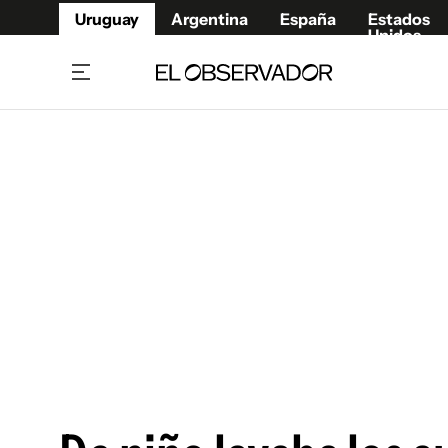
Uruguay
Argentina
España
Estados
Unidos
Home
Juegos 
Referí
Rugby
Fútbol
Básque
Mundial 2026
Tenis
Resultados Deportivos
Runnin
Fútbol internacional
Polidep
Copa Libertadores
Motor